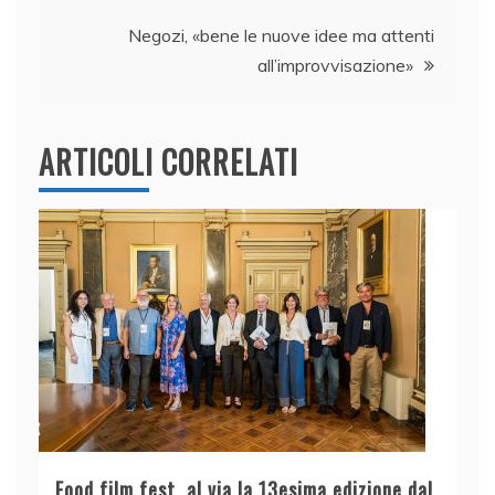
o
p
k
Negozi, «bene le nuove idee ma attenti
all’improvvisazione»
ARTICOLI CORRELATI
Food film fest, al via la 13esima edizione dal