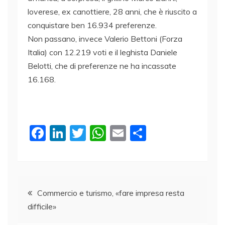
loverese, ex canottiere, 28 anni, che è riuscito a
conquistare ben 16.934 preferenze.
Non passano, invece Valerio Bettoni (Forza
Italia) con 12.219 voti e il leghista Daniele
Belotti, che di preferenze ne ha incassate
16.168.
F
Li
T
W
E
C
a
n
w
h
m
o
c
k
itt
at
ai
n
e
e
er
s
l
di
Navigazione
b
dI
A
vi
Commercio e turismo, «fare impresa resta
difficile»
o
n
p
di
articoli