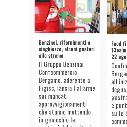
Benzinai, rifornimenti a
Food fi
singhiozzo, alcuni gestori
13esima
allo stremo
22 ago
Il Gruppo Benzinai
Confc
Confcommercio
Berga
Bergamo, aderente a
all'in
Figisc, lancia l’allarme
degust
sui mancati
gastro
approvvigionamenti
e punt
che stanno mettendo
sulle 
in ginocchio le
comme