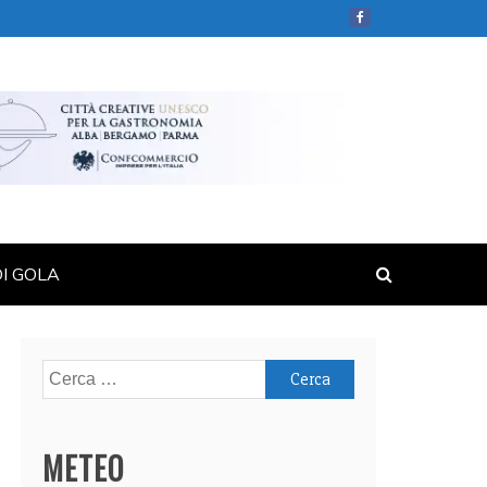
DI GOLA
Ricerca
per:
METEO