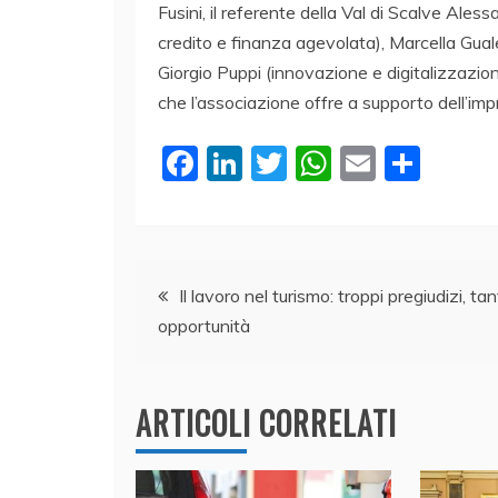
Fusini, il referente della Val di Scalve Ale
credito e finanza agevolata), Marcella Guale
Giorgio Puppi (innovazione e digitalizzazio
che l’associazione offre a supporto dell’impr
F
Li
T
W
E
C
a
n
w
h
m
o
c
k
itt
at
ai
n
e
e
er
s
l
di
Navigazione
b
dI
A
vi
Il lavoro nel turismo: troppi pregiudizi, ta
opportunità
o
n
p
di
articoli
o
p
k
ARTICOLI CORRELATI