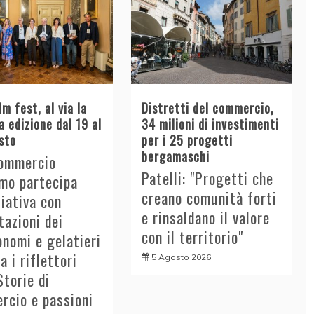
lm fest, al via la
Distretti del commercio,
 edizione dal 19 al
34 milioni di investimenti
sto
per i 25 progetti
bergamaschi
ommercio
Patelli: "Progetti che
mo partecipa
creano comunità forti
iziativa con
e rinsaldano il valore
azioni dei
con il territorio"
nomi e gelatieri
a i riflettori
5 Agosto 2026
Storie di
rcio e passioni