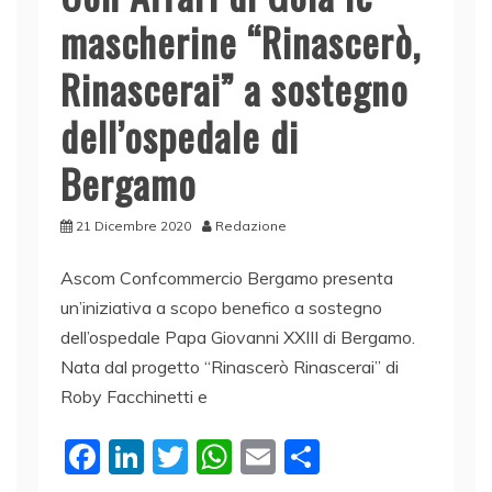
mascherine “Rinascerò,
Rinascerai” a sostegno
dell’ospedale di
Bergamo
21 Dicembre 2020
Redazione
Ascom Confcommercio Bergamo presenta
un’iniziativa a scopo benefico a sostegno
dell’ospedale Papa Giovanni XXIII di Bergamo.
Nata dal progetto “Rinascerò Rinascerai” di
Roby Facchinetti e
F
Li
T
W
E
C