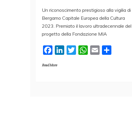
Un riconoscimento prestigioso alla vigilia di
Bergamo Capitale Europea della Cultura
2023. Premiato il lavoro ultradecennale del
progetto della Fondazione MIA
F
Li
T
W
E
C
a
n
w
h
m
o
Read More
c
k
itt
at
ai
n
e
e
er
s
l
di
b
dI
A
vi
o
n
p
di
o
p
k