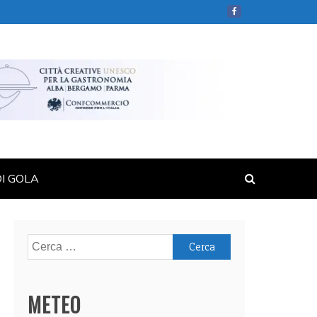
DI GOLA
Ricerca
per:
METEO