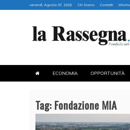
Skip
venerdì, Agosto 07, 2026
Chi Siamo
Contatti
Inform
to
content
LA RASSEGNA
PORTALE DI ECONOMIA E FI
ECONOMIA
OPPORTUNITÀ
Tag:
Fondazione MIA