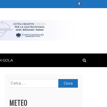
DI GOLA
Ricerca
per:
METEO